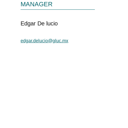
MANAGER
Edgar De lucio
edgar.delucio@gluc.mx