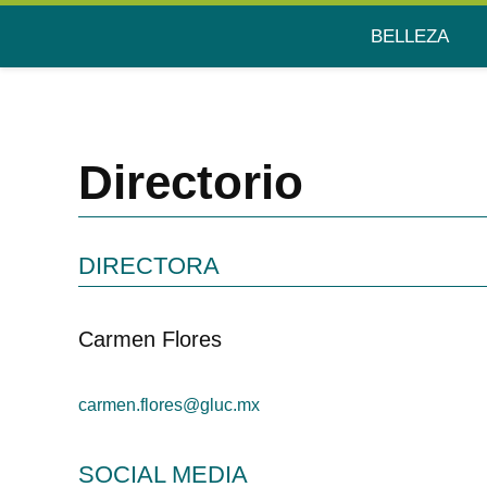
Saltar
BELLEZA
Serzen
al
contenido
Directorio
DIRECTORA
Carmen Flores
carmen.flores@gluc.mx
SOCIAL MEDIA